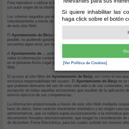
relevantes para sus intere
Para reproducir o utilizar la información contenida en este sitio Web de 
y/o autor origen de la información.
Si quiere inhabilitar las 
Los criterios seguidos por el
Ayuntamiento de Berja
respecto a la utiliz
haga click sobre el botón 
voluntariamente a través de lo servicios ofertados en este sitio Web son
de este sitio Web.
El
Ayuntamiento de Berja
desarrollará los esfuerzos precisos para evita
posible, no pudiendo garantizar su inexistencia, ni que el contenido de 
encuentra algún error, por favor notifíquenoslo a
informacion@berja.es
.
Gu
el
Ayuntamiento de ...
podrá efectuar, en cualquier momento y sin neces
sobre la información contenida en este sitio Web o en su configuración 
en el presente Aviso Legal pueden variar, por lo que le invitamos a que r
[Ver Política de Cookies]
Web.
El acceso al sitio Web del
Ayuntamiento de Berja
, así como el uso que
exclusiva responsabilidad del usuario. El
Ayuntamiento de Berja
no se 
que pudieran derivarse del uso de este sitio web o de sus contenidos, inc
excepción de todas aquellas actuaciones que resulten de la aplicación d
estricto ejercicio de sus competencias.
La información proporcionada a través de este sitio Web mediante respue
base de datos, tiene carácter meramente orientativo y en ningún caso pod
administrativos, que se hallará sujeta exclusivamente a la normativa qu
documentos firmados electrónicamente, que tengan la consideración de 
de diciembre, Firma Electrónica, para los cuales surtirán los mismos ef