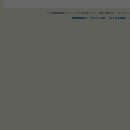
© Ayuntamiento de Berja (CIF: P-0402900-E)
- Plaza de 
informacion@berja.es
-
Aviso Legal
-