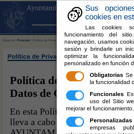
Sus opcione
cookies en est
Las cookies so
funcionamiento del sit
navegación, usamos cookie
Estas en:
Principal
› Política de Privacidad
sesión y brindarle un inic
optimizar la funcionali
Política de Privacidad
personalizado en función d
Obligatorias
Se 
la funcionalidad de
Funcionales
Est
uso del Sitio 
mejorar el funcionamiento.
Personalizadas
empresas publ