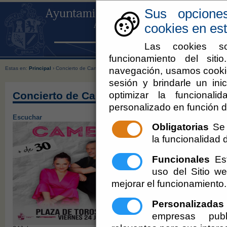
Sus opcione
cookies en est
Las cookies so
funcionamiento del sit
navegación, usamos cookie
Estas en:
Principal
› Concierto de Camela
sesión y brindarle un inic
optimizar la funcionali
Concierto de Camela
personalizado en función d
Escuchar
Obligatorias
Se 
la funcionalidad de
Funcionales
Est
uso del Sitio 
mejorar el funcionamiento.
Personalizadas
empresas publ