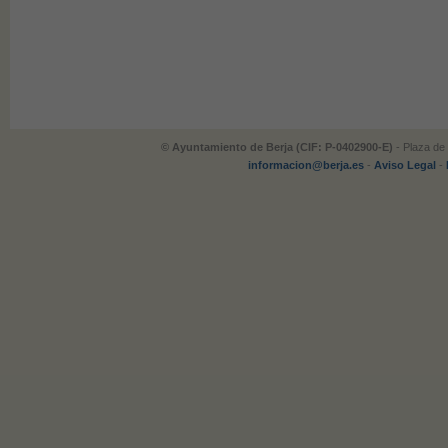
© Ayuntamiento de Berja (CIF: P-0402900-E)
- Plaza de 
informacion@berja.es
-
Aviso Legal
-