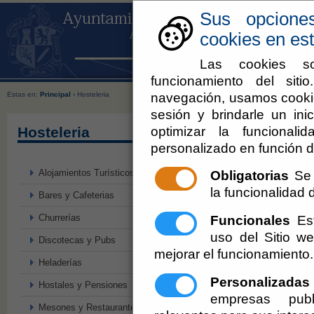
Sus opcione
cookies en est
Las cookies so
funcionamiento del sit
navegación, usamos cookie
Estas en:
Principal
› Hosteleria
sesión y brindarle un inic
optimizar la funcionali
Hosteleria
personalizado en función d
Alojamientos Turísticos Extrahoteleros
Obligatorias
Se 
la funcionalidad de
Bares y Cafeterias
Churrerías
Funcionales
Est
uso del Sitio 
Discotecas y Pubs
mejorar el funcionamiento.
Heladerías
Personalizadas
Hostales y Pensiones
empresas publ
Mesones y Restaurantes