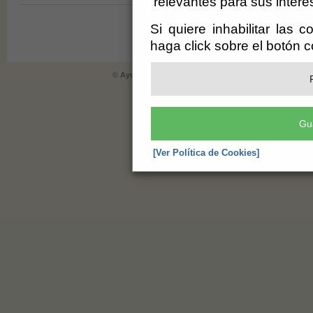
relevantes para sus intere
Si quiere inhabilitar las 
haga click sobre el botón 
© Ayuntamiento de Berja (CIF: P-0402900-E)
- Plaza de 
informacion@berja.es
-
Aviso Legal
-
Gu
[Ver Política de Cookies]