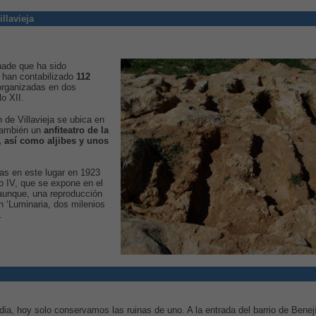
llavieja
hade que ha sido
e han contabilizado
112
 organizadas en dos
o XII.
 de Villavieja se ubica en
 también un
anfiteatro de la
 así como aljibes y unos
as en este lugar en 1923
lo IV, que se expone en el
aunque, una reproducción
n ‘Luminaria, dos milenios
.
a, hoy solo conservamos las ruinas de uno. A la entrada del barrio de Benej