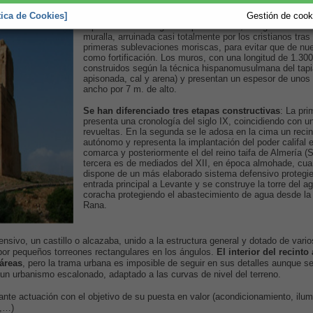
tica de Cookies]
Gestión de cooki
A pesar del estratégico emplazamiento, el lugar fue rod
muralla, arruinada casi totalmente por los cristianos tras
primeras sublevaciones moriscas, para evitar que de nue
como fortificación. Los muros, con una longitud de 1.30
construidos según la técnica hispanomusulmana del tapial
apisonada, cal y arena) y presentan un espesor de unos
ancho por 7 m. de alto.
Se han diferenciado tres etapas constructivas
: La pri
presenta una cronología del siglo IX, coincidiendo con u
revueltas. En la segunda se le adosa en la cima un recin
autónomo y representa la implantación del poder califal e
comarca y posteriormente el del reino taifa de Almería (S
tercera es de mediados del XII, en época almohade, cu
dispone de un más elaborado sistema defensivo protegie
entrada principal a Levante y se construye la torre del a
coracha protegiendo el abastecimiento de agua desde la 
Rana.
nsivo, un castillo o alcazaba, unido a la estructura general y dotado de varios
por pequeños torreones rectangulares en los ángulos.
El interior del recint
áreas
, pero la trama urbana es imposible de seguir en sus detalles aunque s
un urbanismo escalonado, adaptado a las curvas de nivel del terreno.
ante actuación con el objetivo de su puesta en valor (acondicionamiento, ilum
o,…)