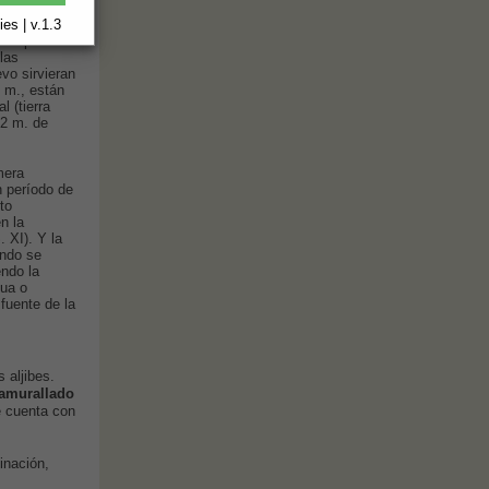
es | v.1.3
eado por una
 las
vo sirvieran
0 m., están
 (tierra
 2 m. de
mera
n período de
to
n la
. XI). Y la
ando se
ndo la
gua o
fuente de la
 aljibes.
o amurallado
e cuenta con
inación,