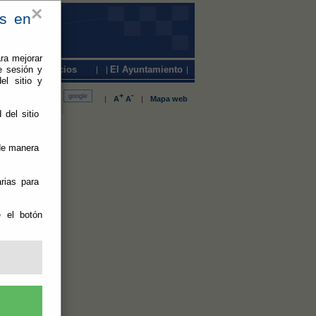
×
es en
ra mejorar
e sesión y
Servicios
El Ayuntamiento
el sitio y
+
-
|
A
A
|
Mapa web
 del sitio
 de manera
rias para
e el botón
os de la
s de un
nsión de la
 pocos B.I.C.
as por la
do de refugio