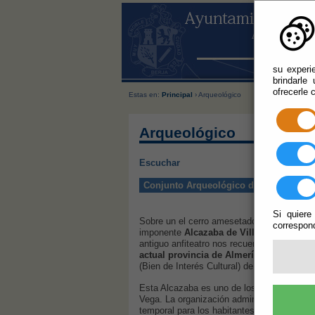
su experi
brindarle
ofrecerle 
Estas en:
Principal
› Arqueológico
Arqueológico
Escuchar
Conjunto Arqueológico de Villavieja
Si quiere
Sobre un el cerro amesetado, a unos 3 km. 
correspond
imponente
Alcazaba de Villavieja
como un 
antiguo anfiteatro nos recuerdan el pobla
actual provincia de Almería y uno de lo
(Bien de Interés Cultural) de la zona, desd
Esta Alcazaba es uno de los pocos restos d
Vega. La organización administrativa de este
temporal para los habitantes de los núcleo