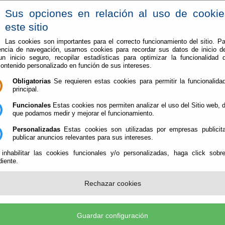
Sus opciones en relación al uso de cooki
este sitio
Las cookies son importantes para el correcto funcionamiento del sitio. Pa
encia de navegación, usamos cookies para recordar sus datos de inicio d
Vive en Berja
Conoce Berja
 un inicio seguro, recopilar estadísticas para optimizar la funcionalidad d
contenido personalizado en función de sus intereses.
Obligatorias
Se requieren estas cookies para permitir la funcionalidad
principal.
Funcionales
Estas cookies nos permiten analizar el uso del Sitio web,
que podamos medir y mejorar el funcionamiento.
Personalizadas
Estas cookies son utilizadas por empresas publicita
publicar anuncios relevantes para sus intereses.
 inhabilitar las cookies funcionales y/o personalizadas, haga click sobr
al Suroeste de Berja y dominando la barriada de Benejí, se levantan los rest
iente.
observatorio privilegiado de la vega virgitana. A sus pies las escasas huella
miento romano de la zona. Estamos hablando de la
segunda alcazaba en exte
s siete anfiteatros romanos de Andalucía
; de hecho, constituyen uno de los
Rechazar cookies
e 1.987.
e la Berja islámica, formada por un conjunto de alquerías o barriadas dispers
 distrito alpujarreño se diseña en torno a una fortaleza (la Alcazaba) sirvien
Guardar configuración
s de población cercanos.