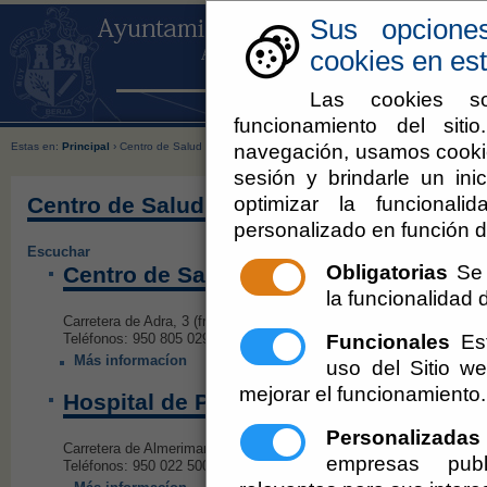
Sus opcione
cookies en est
Las cookies so
funcionamiento del sit
navegación, usamos cookie
Estas en:
Principal
› Centro de Salud
sesión y brindarle un inic
optimizar la funcionali
Centro de Salud
personalizado en función d
Escuchar
Obligatorias
Se 
Centro de Salud de Berja
la funcionalidad de
Carretera de Adra, 3 (frente Instituto) 04760 Berja (Almería)
Funcionales
Est
Teléfonos: 950 805 029 // 902 505 061 // 600 169 000
Más informacíon
uso del Sitio 
mejorar el funcionamiento.
Hospital de Poniente
Personalizadas
Carretera de Almerimar, s/n 04700 El Ejido (Almería)
empresas publ
Teléfonos: 950 022 500 // 950 022 587