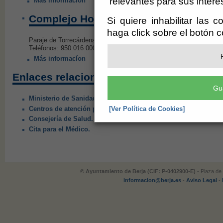
relevantes para sus intere
Más informacíon
Complejo Hospitalario de Torrecárden
Si quiere inhabilitar las 
haga click sobre el botón 
Paraje de Torrecárdenas, s/n 04009, Almería
Teléfonos: 950 016 000 // 950 212 100
Más informacíon
Enlaces relacionados:
Gu
Ministerio de Sanidad.
Centros de atención primaría en Almería.
[Ver Política de Cookies]
Consejería de Salud. Inters@s.
Cita para el Médico.
© Ayuntamiento de Berja (CIF: P-0402900-E)
- Plaza de 
informacion@berja.es
-
Aviso Legal
-