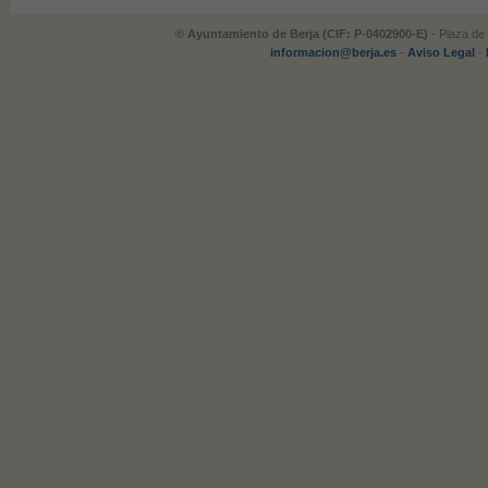
© Ayuntamiento de Berja (CIF: P-0402900-E)
- Plaza de 
informacion@berja.es
-
Aviso Legal
-