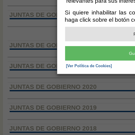
relevantes para sus intere
Si quiere inhabilitar las 
JUNTAS DE GOBIERNO 2023
haga click sobre el botón 
JUNTAS DE GOBIERNO 2022
Gu
JUNTAS DE GOBIERNO 2021
[Ver Política de Cookies]
JUNTAS DE GOBIERNO 2020
JUNTAS DE GOBIERNO 2019
JUNTAS DE GOBIERNO 2018