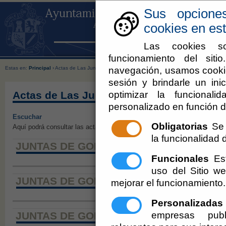
Sus opcione
cookies en est
Las cookies so
funcionamiento del sit
navegación, usamos cookie
Estas en:
Principal
› Actas de Las Juntas de Gobierno
sesión y brindarle un inic
optimizar la funcionali
Actas de Las Juntas de Gobierno
personalizado en función d
Escuchar
Obligatorias
Se 
Aquí podrá consultar las actas de las Juntas de Gobierno.
la funcionalidad de
JUNTAS DE GOBIERNO 2026
Funcionales
Est
uso del Sitio 
JUNTAS DE GOBIERNO 2025
mejorar el funcionamiento.
Personalizadas
empresas publ
JUNTAS DE GOBIERNO 2024