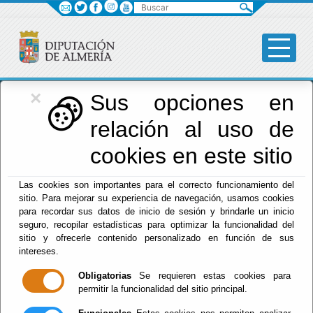
Buscar
×
Diputación
Sus opciones en
relación al uso de
Menú Diputación
cookies en este sitio
Inicio
-
Diputación
- Cultura deportes y Juventud
Las cookies son importantes para el correcto funcionamiento del
sitio. Para mejorar su experiencia de navegación, usamos cookies
Cultura deportes
para recordar sus datos de inicio de sesión y brindarle un inicio
seguro, recopilar estadísticas para optimizar la funcionalidad del
y Juventud
sitio y ofrecerle contenido personalizado en función de sus
intereses.
Obligatorias
Se requieren estas cookies para
permitir la funcionalidad del sitio principal.
Escuchar