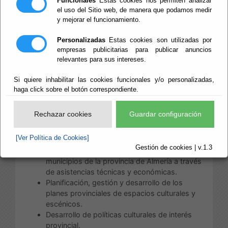
Funcionales
Estas cookies nos permiten analizar
Áreas de Cultura, Deportes y
el uso del Sitio web, de manera que podamos medir
Juventud
y mejorar el funcionamiento.
Personalizadas
Estas cookies son utilizadas por
Las competencias de esta Área, distribuidas
empresas publicitarias para publicar anuncios
conforme a su estructura, son: a) Competencias
relevantes para sus intereses.
directamente correspondiente a la Diputada
Delegada del Área de Cultura, Deportes y Juventud:
Si quiere inhabilitar las cookies funcionales y/o personalizadas,
Planificación, gestión y desarrollo de Planes
haga click sobre el botón correspondiente.
generales Provinciales de Cultura para
actividades y programas.
Rechazar cookies
Guardar configuración
Asesoramiento jurídico y técnico a las
Entidades Locales en cuantas actuaciones se
[Ver Política de Cookies]
desarrollen en el Área en materia de cultura.
Gestión de cookies | v.1.3
Impulso a las actuaciones culturales de los
municipios de la provincia de Almería a través
de asistencias técnicas y económicas.
Planificación, gestión y desarrollo de los
planes provinciales de espacios culturales y
escénicos.
Desarrollo de políticas culturales de interés
provincial.