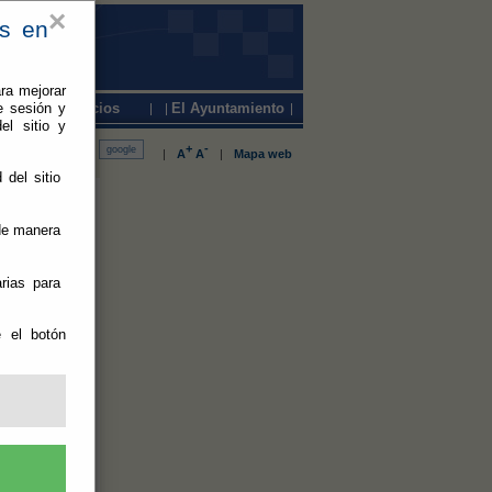
×
es en
ra mejorar
e sesión y
Servicios
El Ayuntamiento
el sitio y
+
-
|
A
A
|
Mapa web
 del sitio
rta al
 de manera
rias para
una actividad
e el botón
 cuerpo. La
aterial,
vil utiliza
tentes la
lgunas de