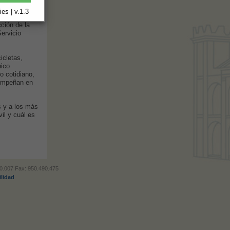
des de la
dad de
es | v.1.3
 la Policía
ción de la
Servicio
icletas,
nico
o cotidiano,
empeñan en
s y a los más
il y cuál es
490.007 Fax: 950.490.475
ilidad