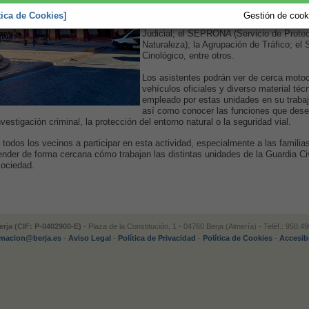
En la exposición participarán varias unida
Guardia Civil, entre ellas la USECIC (Uni
tica de Cookies]
Gestión de cooki
Seguridad Ciudadana de la Comandancia);
Judicial; el SEPRONA (Servicio de Protec
Naturaleza); la Agrupación de Tráfico; el 
Cinológico, entre otros.
Los asistentes podrán ver de cerca motoc
vehículos oficiales y diverso material téc
empleado por estas unidades en su trabaj
así como conocer las funciones que des
estigación criminal, la protección del entorno natural o la seguridad vial.
todos los vecinos a participar en esta actividad, especialmente a las familia
ender de forma cercana cómo trabajan las distintas unidades de la Guardia Civ
sociedad.
rja (CIF: P-0402900-E)
- Plaza de la Constitución, 1 - 04760 Berja (Almería) - Teléf.: 950.
rmacion@berja.es
-
Aviso Legal
-
Política de Privacidad
-
Política de Cookies
-
Accesib