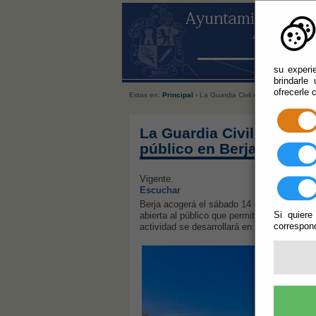
su experi
brindarle
ofrecerle 
Estas en:
Principal
› La Guardia Civil mostrará sus medio
La Guardia Civil mostrar
público en Berja
Vigente.
Escuchar
Berja acogerá el sábado 14 de marzo una ex
Si quiere
abierta al público que permitirá a vecinos y
correspond
actividad se desarrollará en la Plaza de la