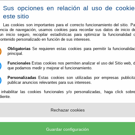
Sus opciones en relación al uso de cooki
este sitio
Las cookies son importantes para el correcto funcionamiento del sitio. Pa
encia de navegación, usamos cookies para recordar sus datos de inicio d
Vive en Berja
Conoce Berja
 un inicio seguro, recopilar estadísticas para optimizar la funcionalidad d
contenido personalizado en función de sus intereses.
s y unidades en una jornada abierta al público en Berja
Obligatorias
Se requieren estas cookies para permitir la funcionalidad
principal.
á sus medios y unidades en una jornada abie
Funcionales
Estas cookies nos permiten analizar el uso del Sitio web,
que podamos medir y mejorar el funcionamiento.
Personalizadas
Estas cookies son utilizadas por empresas publicita
publicar anuncios relevantes para sus intereses.
posición de medios y exhibición de diferentes unidades de la Guardia Civil, 
 inhabilitar las cookies funcionales y/o personalizadas, haga click sobr
 visitantes conocer de cerca el trabajo que realizan los distintos servicios del
iente.
 Constitución en horario de 09:00 a 13:00 horas.
Durante la jornada se mostrará parte del m
Rechazar cookies
vehículos y equipamiento que la Guardia Ci
en su labor diaria, para acercar a los asis
oportunidad de descubrir cómo trabajan a
sus unidades especializadas.
Guardar configuración