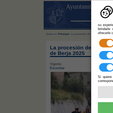
su experi
brindarle
ofrecerle 
Estas en:
Principal
› La procesión de Jesús Resucitado 
La procesión de Jesús R
de Berja 2025
Vigente.
Escuchar
Si quiere
correspond