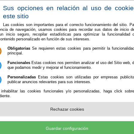
Sus opciones en relación al uso de cooki
este sitio
Las cookies son importantes para el correcto funcionamiento del sitio. Pa
encia de navegación, usamos cookies para recordar sus datos de inicio d
Vive en Berja
Conoce Berja
 un inicio seguro, recopilar estadísticas para optimizar la funcionalidad d
contenido personalizado en función de sus intereses.
pone el broche final a la Semana Santa de Berja 2025
Obligatorias
Se requieren estas cookies para permitir la funcionalidad
principal.
esucitado pone el broche final a la Semana
Funcionales
Estas cookies nos permiten analizar el uso del Sitio web,
que podamos medir y mejorar el funcionamiento.
Personalizadas
Estas cookies son utilizadas por empresas publicita
publicar anuncios relevantes para sus intereses.
La Semana Santa de Berja 2025 ha culmi
 inhabilitar las cookies funcionales y/o personalizadas, haga click sobr
Domingo de Resurrección con la procesi
iente.
Resucitado desde el barrio de Alcaudique.
suspensión del año pasado a causa de la l
vecinos del barrio y fieles de todo el muni
Rechazar cookies
vivido esta salida procesional, que ha reco
calles desde Alcaudique hasta la Parroqui
Anunciación en una fría mañana primaver
Guardar configuración
La imagen de Jesús Resucitado ha estad