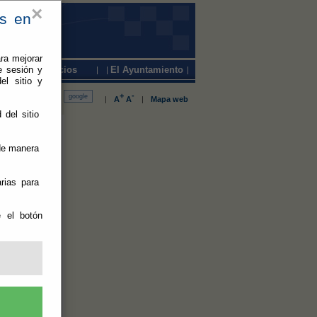
×
es en
ra mejorar
e sesión y
Servicios
El Ayuntamiento
el sitio y
+
-
|
A
A
|
Mapa web
 del sitio
 Santa
 de manera
rias para
nado este
e el botón
ón de Jesús
 Tras la
luvia, los
cipio han
rrido las
a de la
al.
o