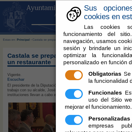
Sus opcione
cookies en est
Las cookies so
funcionamiento del sit
navegación, usamos cookie
Estas en:
Principal
› Castala se prepara para su transformación con un parque multiaventura 
sesión y brindarle un inic
optimizar la funcionali
Castala se prepara para su transformació
un restaurante
personalizado en función d
Obligatorias
Se 
Vigente.
Escuchar
la funcionalidad de
El presidente de la Diputación Provincial de Almería, José Antonio Garcí
trabajo con su alcalde, José Carlos Lupión, y su equipo de Gobierno con
Funcionales
Est
instituciones llevan a cabo en la localidad.
uso del Sitio 
mejorar el funcionamiento.
Personalizadas
empresas publ