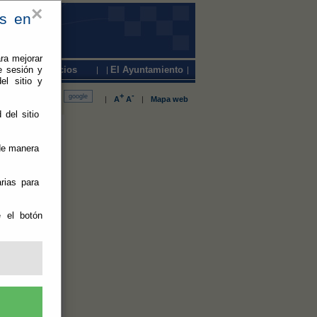
×
es en
ra mejorar
e sesión y
Servicios
El Ayuntamiento
el sitio y
+
-
|
A
A
|
Mapa web
 del sitio
 de manera
rias para
ionamiento
e el botón
na decena de
aron en este
este núcleo,
 que
.
el
parte de la
altada