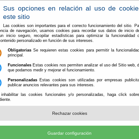
Sus opciones en relación al uso de cooki
este sitio
Las cookies son importantes para el correcto funcionamiento del sitio. Pa
encia de navegación, usamos cookies para recordar sus datos de inicio d
Vive en Berja
Conoce Berja
 un inicio seguro, recopilar estadísticas para optimizar la funcionalidad d
contenido personalizado en función de sus intereses.
fruta de sus calles remodeladas
Obligatorias
Se requieren estas cookies para permitir la funcionalidad
principal.
n Berja disfruta de sus calles remodeladas
Funcionales
Estas cookies nos permiten analizar el uso del Sitio web,
que podamos medir y mejorar el funcionamiento.
Personalizadas
Estas cookies son utilizadas por empresas publicita
ico ya disfrutan de sus calles recién remodeladas tras unas obras de acondic
publicar anuncios relevantes para sus intereses.
través de los Planes Provinciales de la Diputación de Almería.
 inhabilitar las cookies funcionales y/o personalizadas, haga click sobr
Con esta actuación, que se extiende a u
iente.
calles de todo el municipio y que comenz
barrio, se ha adecentado buena parte de 
mejorando la seguridad de los viandantes
Rechazar cookies
transitan en estas vías de gran pendiente
Las obras han permitido mejorar también 
abastecimiento de agua al renovarse gran 
Guardar configuración
red tanto en la vía principal, que será asf