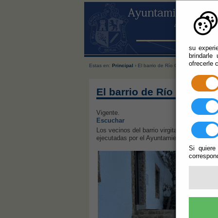
su experi
brindarle
ofrecerle 
Estas en:
Principal
› El barrio de Río Chico en Berja dis
El barrio de Río Chico e
Vigente.
Escuchar
Los vecinos del barrio virgitano de Río Ch
ejecutadas por el Ayuntamiento de Berja a 
Si quiere
correspond