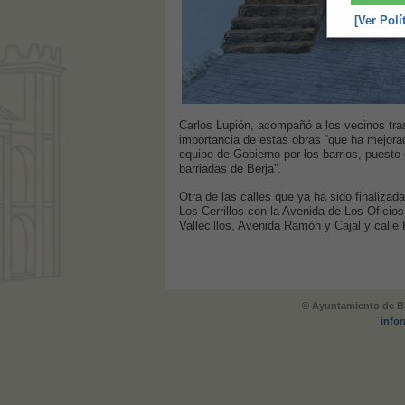
[Ver Polí
Carlos Lupión, acompañó a los vecinos tras
importancia de estas obras “que ha mejorad
equipo de Gobierno por los barrios, puesto
barriadas de Berja”.
Otra de las calles que ya ha sido finalizada
Los Cerrillos con la Avenida de Los Oficios
Vallecillos, Avenida Ramón y Cajal y calle 
© Ayuntamiento de Be
info