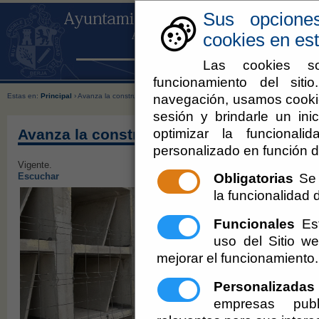
Sus opcione
cookies en est
Las cookies so
funcionamiento del sit
navegación, usamos cookie
Estas en:
Principal
› Avanza la construcción de 96 nuevos nichos en el Cementerio de Berja
sesión y brindarle un inic
optimizar la funcionali
Avanza la construcción de 96 nuevos nic
personalizado en función d
Vigente.
Obligatorias
Se 
Escuchar
la funcionalidad de
Funcionales
Est
uso del Sitio 
mejorar el funcionamiento.
Personalizadas
empresas publ