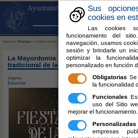
Sus opcione
cookies en est
Las cookies so
funcionamiento del sit
navegación, usamos cookie
Estas en:
Principal
› La Mayordomía de San Roque celebra este fin de semana su Fiesta trad
sesión y brindarle un inic
optimizar la funcionali
La Mayordomía de San Roque celebra este
tradicional de la Matanza
personalizado en función d
Obligatorias
Se 
Vigente.
Escuchar
la funcionalidad de
Funcionales
Est
uso del Sitio 
mejorar el funcionamiento.
Personalizadas
empresas publ