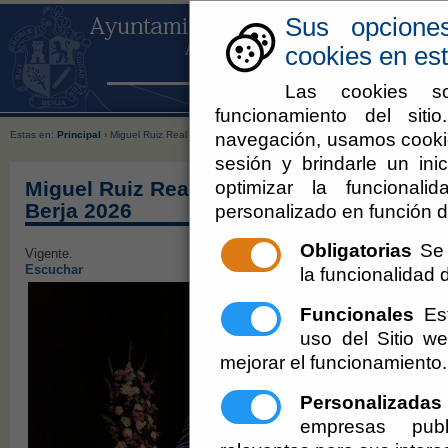
Sus opcione
cookies en est
Las cookies so
funcionamiento del sit
navegación, usamos cookie
Estas en:
Principal
› Miguel Ruiz Real anuncia con emoción la llegada de la Semana Santa d
sesión y brindarle un inic
optimizar la funcionali
Miguel Ruiz Real anuncia con emoción la
Berja 2026
personalizado en función d
Obligatorias
Se 
Vigente.
Escuchar
la funcionalidad de
Funcionales
Est
uso del Sitio 
mejorar el funcionamiento.
Personalizadas
empresas publ