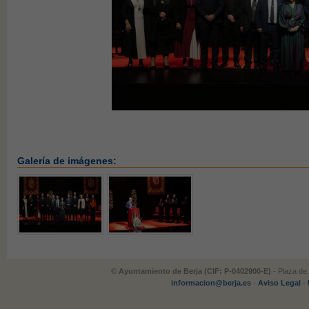
Galería de imágenes:
© Ayuntamiento de Berja (CIF: P-0402900-E)
- Plaza de 
informacion@berja.es
-
Aviso Legal
-