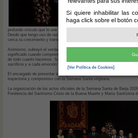
relevantes para sus intere
Si quiere inhabilitar las 
haga click sobre el botón 
profundo vínculo que le une a la Semana Santa, señalando que “hablar d
Desde que tengo uso de razón he estado vinculado a ella a través de mi 
cerca su crecimiento y transformación”.
Asimismo, subrayó el verdadero sentido de esta celebración, recordand
significado cuando comprendemos que los auténticos protagonistas son Cri
Gu
de todo cuanto hacemos. Son quienes nos convocan, quienes nos sacan 
sacrificio y a cada emoción vivida en la calle”.
[Ver Política de Cookies]
El encargado de presentar al pregonero fue José González Acién, quien i
trayectoria y compromiso con la Semana Santa virgitana.
La organización de los actos oficiales de la Semana Santa de Berja 2026 
Penitencia del Santísimo Cristo de la Buena Muerte y María Santísima d