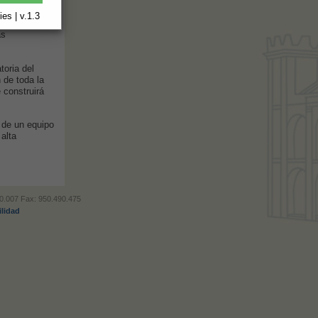
antigüedad.
ad y
es | v.1.3
ción integral
as
oria del
 de toda la
e construirá
 de un equipo
alta
490.007 Fax: 950.490.475
ilidad