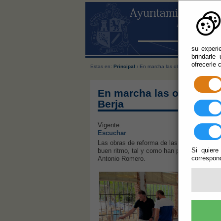
su experi
brindarle
ofrecerle 
Estas en:
Principal
› En marcha las obras de reforma de 
En marcha las obras de 
Berja
Vigente.
Escuchar
Las obras de reforma de las dependencias 
Si quiere
buen ritmo, tal y como han podido comproba
correspond
Antonio Romero.