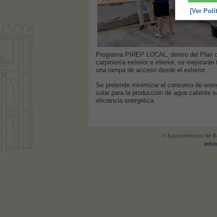
[Ver Polí
Programa PIREP LOCAL, dentro del Plan de 
carpintería exterior e interior, se mejorará
una rampa de acceso desde el exterior.
Se pretende minimizar el consumo de energí
solar para la producción de agua caliente s
eficiencia energética.
© Ayuntamiento de Be
info