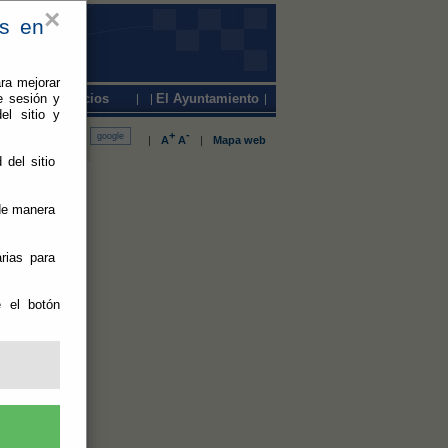
×
es en
ra mejorar
e sesión y
Servicios
El Ayuntamiento
el sitio y
+
-
|
A
A
|
Mapa web
 del sitio
ivil de
 de manera
rias para
 y avanzan a
e el botón
anismo,
ndos europeos
n
tarios de
 67.000