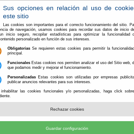
Sus opciones en relación al uso de cooki
este sitio
Las cookies son importantes para el correcto funcionamiento del sitio. Pa
encia de navegación, usamos cookies para recordar sus datos de inicio d
Vive en Berja
Conoce Berja
 un inicio seguro, recopilar estadísticas para optimizar la funcionalidad d
contenido personalizado en función de sus intereses.
las dependencias de Protección Civil de Berja
Obligatorias
Se requieren estas cookies para permitir la funcionalidad
principal.
reforma de las dependencias de Protección C
Funcionales
Estas cookies nos permiten analizar el uso del Sitio web,
que podamos medir y mejorar el funcionamiento.
Personalizadas
Estas cookies son utilizadas por empresas publicita
publicar anuncios relevantes para sus intereses.
de Protección Civil de Berja en el Polígono La Tomillera ya están en marcha
 inhabilitar las cookies funcionales y/o personalizadas, haga click sobr
r en una visita el alcalde de Berja, José Carlos Lupión, y el concejal de Urb
iente.
El consistorio virgitano ha obtenido 57.502,20 euros de fo
Rechazar cookies
para rehabilitar estas dependencias públicas que mejorará
notablemente las instalaciones para la Agrupación de Volun
Protección Civil.
Guardar configuración
El Ayuntamiento de Berja licitó estas obras por un valor de