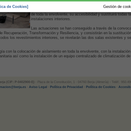
euros para reformar el edificio que cuenta con 72 años de 
Las obras que se están ejecutando mejorarán la habitabilid
tica de Cookies]
Gestión de cooki
eficiencia energética del edificio completo con una interven
de toda la envolvente, su accesibilidad y sustituirá todas l
instalaciones interiores.
Las actuaciones se han conseguido a través de la convocat
Recuperación, Transformación y Resiliencia, y consistirán en la sustitución
n todos los revestimientos interiores, se nivelarán las dos salas existentes y s
a con la colocación de aislamiento en toda la envolvente, con la instalación
anitaria así como la instalación de un equipo centralizado de climatización de 
rja (CIF: P-0402900-E)
- Plaza de la Constitución, 1 - 04760 Berja (Almería) - Teléf.: 950.
rmacion@berja.es
-
Aviso Legal
-
Política de Privacidad
-
Política de Cookies
-
Accesib