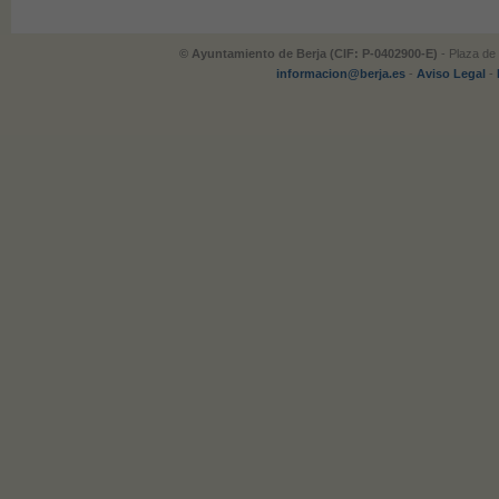
© Ayuntamiento de Berja (CIF: P-0402900-E)
- Plaza de 
informacion@berja.es
-
Aviso Legal
-