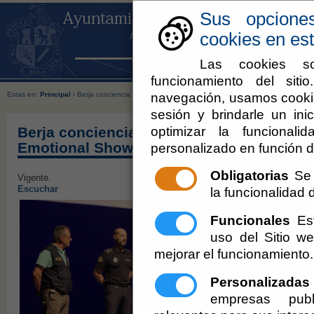
Sus opcione
cookies en est
Las cookies so
funcionamiento del sit
navegación, usamos cookie
Estas en:
Principal
› Berja conciencia a cientos de jóvenes sobre seguridad vial con el Emot
sesión y brindarle un inic
optimizar la funcionali
Berja conciencia a cientos de jóvenes sob
Emotional Show Impacto
personalizado en función d
Obligatorias
Se 
Vigente.
Escuchar
la funcionalidad de
Funcionales
Est
uso del Sitio 
mejorar el funcionamiento.
Personalizadas
empresas publ