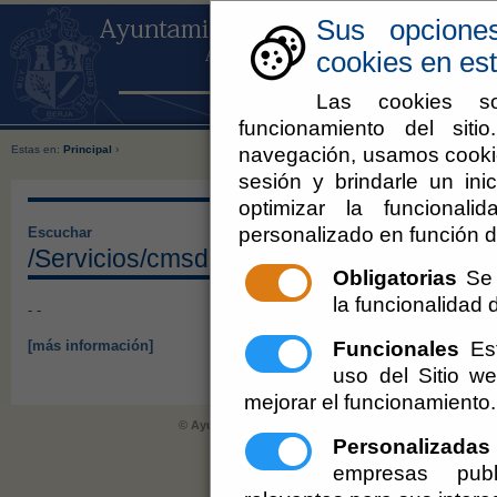
Sus opcione
cookies en est
Las cookies so
funcionamiento del sit
navegación, usamos cookie
Estas en:
Principal
›
sesión y brindarle un inic
optimizar la funcionali
personalizado en función d
Escuchar
/Servicios/cmsdipro/index.nsf/blank.png
Obligatorias
Se 
la funcionalidad de
- -
Funcionales
Est
[más información]
uso del Sitio 
mejorar el funcionamiento.
© Ayuntamiento de Berja (CIF: P-0402900-E)
- Plaza de 
Personalizadas
informacion@berja.es
-
Aviso Legal
-
empresas publ