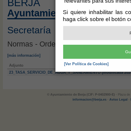
BERJA
relevantes para sus intere
Ayuntamiento de Berja
Si quiere inhabilitar las 
haga click sobre el botón 
Secretaría
Normas - Ordenanzas - Impuestos, Ta
Gu
[más información]
[Ver Política de Cookies]
Adjunto
23_TASA_SERVICIO_DE_AGUA_Y_SANEAMIENTO (modificada 2026
© Ayuntamiento de Berja (CIF: P-0402900-E)
- Plaza de 
informacion@berja.es
-
Aviso Legal
-