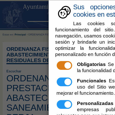
Sus opcione
cookies en est
Las cookies so
funcionamiento del sit
navegación, usamos cookie
Estas en:
Principal
› ORDENANZA FISCAL Nº 23: TASA POR PRESTACION DEL SERVICIO
sesión y brindarle un inic
optimizar la funcionali
ORDENANZA FISCAL Nº 23: TASA POR P
personalizado en función d
ABASTECIMIENTO DE AGUA POTABLE Y
RESIDUALES DE BERJA
Obligatorias
Se 
la funcionalidad de
Escuchar
ORDENANZA FISCAL Nº 2
Funcionales
Est
PRESTACION DEL SERVI
uso del Sitio 
mejorar el funcionamiento.
ABASTECIMIENTO DE AG
Personalizadas
SANEAMIENTO DE AGUA
empresas publ