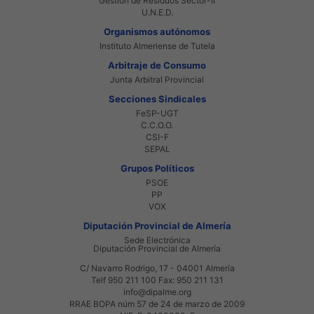
Gestión de Residuos Sector-II
U.N.E.D.
Organismos autónomos
Instituto Almeriense de Tutela
Arbitraje de Consumo
Junta Arbitral Provincial
Secciones Sindicales
FeSP-UGT
C.C.O.O.
CSI-F
SEPAL
Grupos Políticos
PSOE
PP
VOX
Diputación Provincial de Almería
Sede Electrónica
Diputación Provincial de Almería
C/ Navarro Rodrigo, 17 - 04001 Almería
Telf 950 211 100 Fax: 950 211 131
info@dipalme.org
RRAE BOPA núm 57 de 24 de marzo de 2009