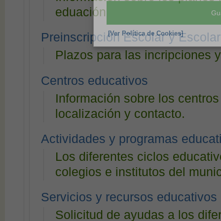
relevantes para sus intere
eduación
Si quiere inhabilitar las 
haga click sobre el botón 
Preinscripción Escolar y Escolar
Plazos para las incripciones y
Centros educativos
Gu
Información sobre los centros
[Ver Política de Cookies]
localización y contacto.
Actividades y programas educat
Los diferentes ciclos educati
colegios e institutos del munic
Servicios y recursos educativos
Solicitud de ayudas a los dif